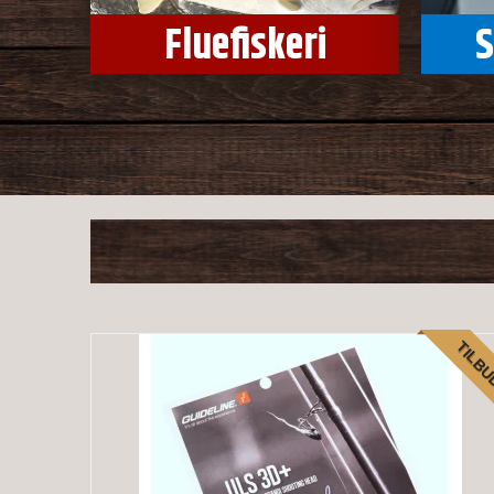
Fluefiskeri
S
TILB