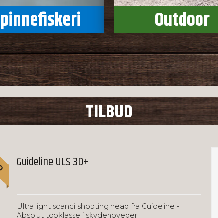
pinnefiskeri
Outdoor
TILBUD
UD
Guideline ULS 3D+
Ultra light scandi shooting head fra Guideline -
Absolut topklasse i skydehoveder