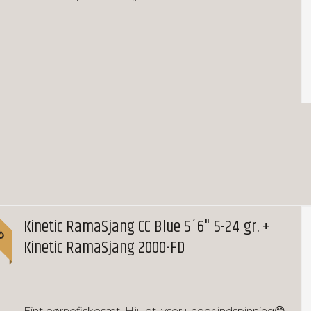
UD
Kinetic RamaSjang CC Blue 5´6" 5-24 gr. +
Kinetic RamaSjang 2000-FD
Fint børnefiskesæt. Hjulet lyser under indspinning😊