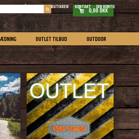
ÅBNINGSTIDER BUTIKKEN
KONTAKT
DIN KONTO
0,00 DKK
LÆDNING
OUTLET TILBUD
OUTDOOR