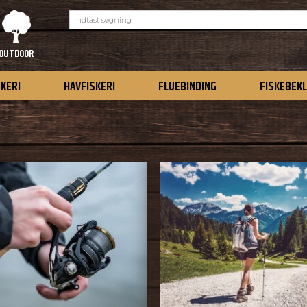
OUTDOOR
SKERI
HAVFISKERI
FLUEBINDING
FISKEBEK