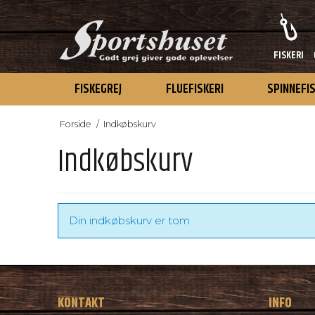
FISKERI
FISKEGREJ
FLUEFISKERI
SPINNEFI
Forside
/
Indkøbskurv
Indkøbskurv
Din indkøbskurv er tom
KONTAKT
INFO