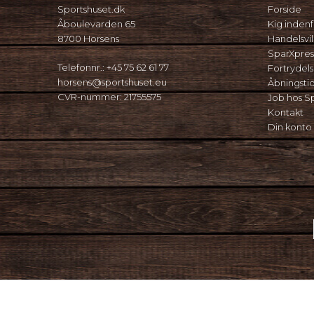
Sportshuset.dk
Forside
Åboulevarden 65
Kig indenf
8700 Horsens
Handelsvil
SparXpres
Telefonnr.
:
+45 75 62 61 77
Fortrydel
horsens@sportshuset.eu
Åbningsti
CVR-nummer
:
21755575
Job hos S
Kontakt
Din konto