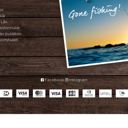
or
kår
 Lån
sesformular
der butikken
portshuset
Facebook
Instagram