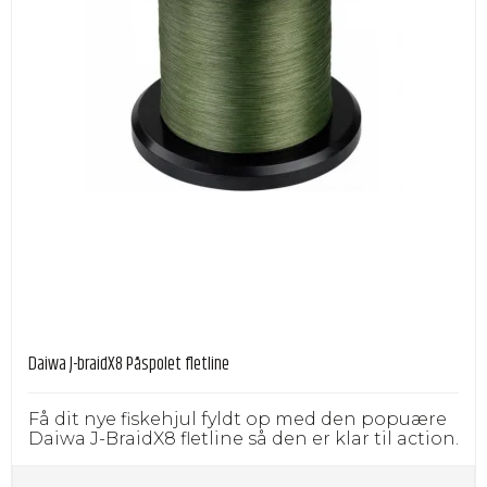
Daiwa J-braidX8 Påspolet fletline
Få dit nye fiskehjul fyldt op med den popuære
Daiwa J-BraidX8 fletline så den er klar til action.