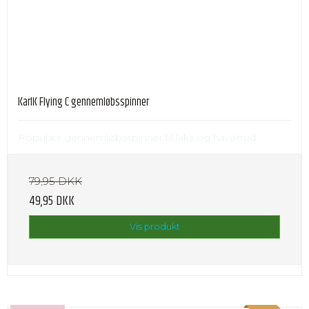
KarlK Flying C gennemløbsspinner
Populær gennemløbsspinner til laks og havørred
79,95 DKK
49,95 DKK
Vis produkt