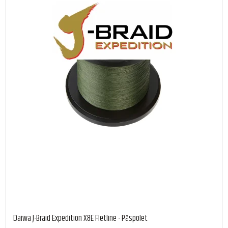
Daiwa J-Braid Expedition X8E Fletline - Påspolet