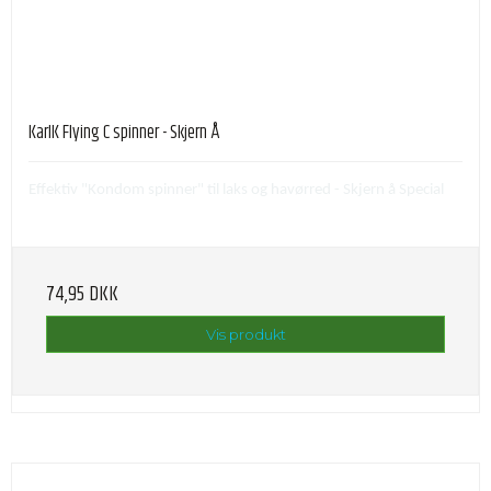
KarlK Flying C spinner - Skjern Å
Effektiv "Kondom spinner" til laks og havørred - Skjern å Special
74,95 DKK
Vis produkt