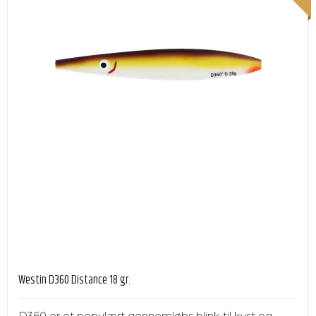
Westin D360 Distance 18 gr.
D360 er et populært gennemløbs blink til kyst og