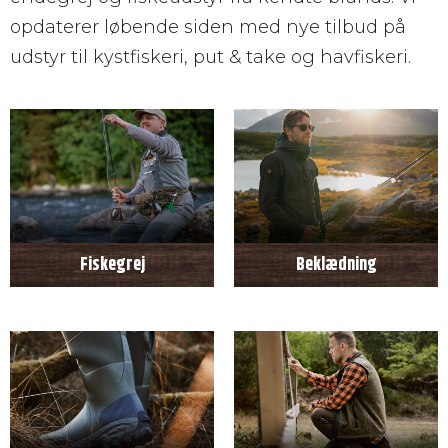
opdaterer løbende siden med nye tilbud på
udstyr til kystfiskeri, put & take og havfiskeri.
Fiskegrej
Beklædning