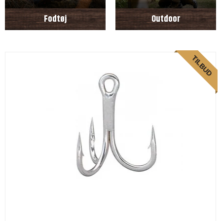
Fodtøj
Outdoor
TILBUD