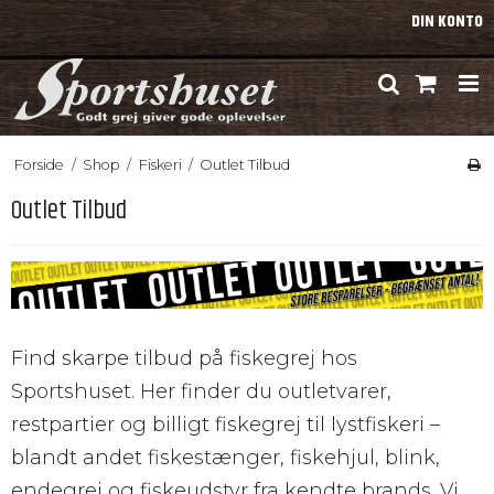
DIN KONTO
Forside
/
Shop
/
Fiskeri
/
Outlet Tilbud
Outlet Tilbud
Find skarpe tilbud på fiskegrej hos
Sportshuset. Her finder du outletvarer,
restpartier og billigt fiskegrej til lystfiskeri –
blandt andet fiskestænger, fiskehjul, blink,
endegrej og fiskeudstyr fra kendte brands. Vi