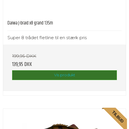
Daiwa J-braid x8 grand 135m
Super 8 trådet fletline til en stærk pris
199,95 DKK
139,95 DKK
Vis produkt
TILBUD