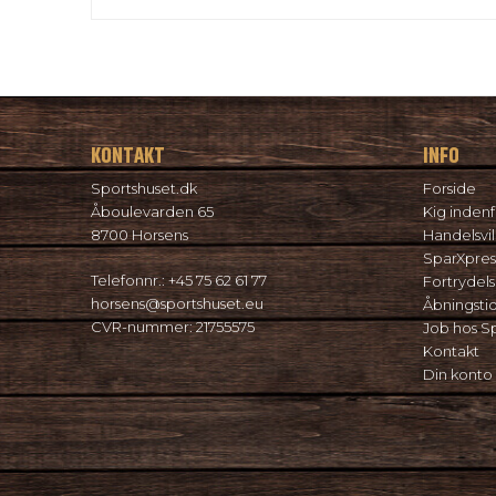
KONTAKT
INFO
Sportshuset.dk
Forside
Åboulevarden 65
Kig indenf
8700 Horsens
Handelsvil
SparXpres
Telefonnr.
:
+45 75 62 61 77
Fortrydel
horsens@sportshuset.eu
Åbningsti
CVR-nummer
:
21755575
Job hos S
Kontakt
Din konto