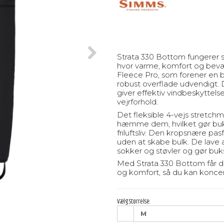
Strata 330 Bottom fungerer 
hvor varme, komfort og bevæg
Fleece Pro, som forener en b
robust overflade udvendigt.
giver effektiv vindbeskyttel
vejrforhold.
Det fleksible 4-vejs stretch
hæmme dem, hvilket gør buks
friluftsliv. Den kropsnære p
uden at skabe bulk. De lave
sokker og støvler og gør bu
Med Strata 330 Bottom får d
og komfort, så du kan koncen
Vælg Størrelse:
M