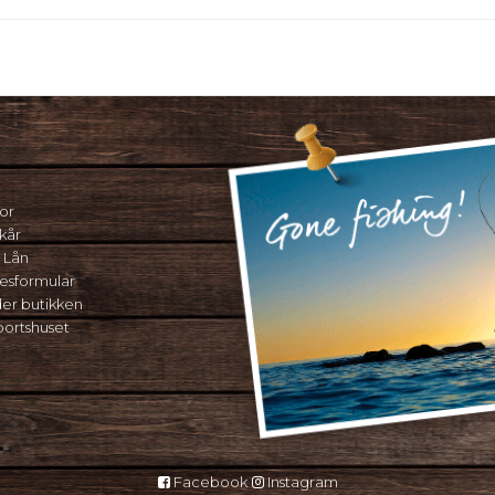
or
kår
 Lån
sesformular
der butikken
portshuset
Facebook
Instagram