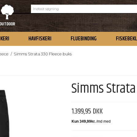
OUTDOOR
SKERI
HAVFISKERI
FLUEBINDING
FISKEBEK
leece
/
Simms Strata 330 Fleece buks
Simms Strata
1.399,95 DKK