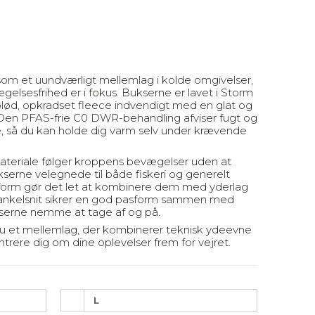
som et uundværligt mellemlag i kolde omgivelser,
elsesfrihed er i fokus. Bukserne er lavet i Storm
lød, opkradset fleece indvendigt med en glat og
 Den PFAS-frie C0 DWR-behandling afviser fugt og
se, så du kan holde dig varm selv under krævende
materiale følger kroppens bevægelser uden at
erne velegnede til både fiskeri og generelt
asform gør det let at kombinere dem med yderlag
 ankelsnit sikrer en god pasform sammen med
kserne nemme at tage af og på.
u et mellemlag, der kombinerer teknisk ydeevne
trere dig om dine oplevelser frem for vejret.
L