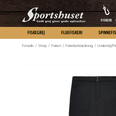
FISKERI
FISKEGREJ
FLUEFISKERI
SPINNEFI
Forside
/
Shop
/
Fiskeri
/
Fiskebeklædning
/
Undertøj/F