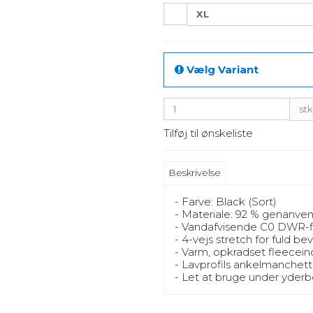
XL
Vælg Variant
stk
Tilføj til ønskeliste
Beskrivelse
- Farve: Black (Sort)
- Materiale: 92 % genanve
- Vandafvisende C0 DWR-fi
- 4-vejs stretch for fuld b
- Varm, opkradset fleecein
- Lavprofils ankelmanchett
- Let at bruge under yder