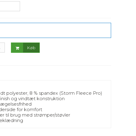
.
Køb
ndt polyester, 8 % spandex (Storm Fleece Pro)
nish og vindtæt konstruktion
evægelsesfrihed
derside for komfort
er til brug med strømper/støvler
beklædning