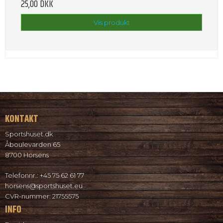
25,00 DKK
Vis produkt
KONTAKT
Sportshuset.dk
Åboulevarden 65
8700 Horsens
Telefonnr.
:
+45 75 62 61 77
horsens@sportshuset.eu
CVR-nummer
:
21755575
INFO