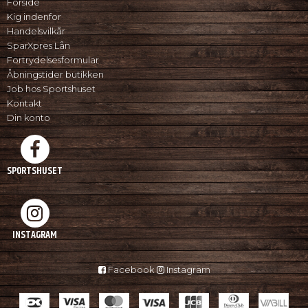
Forside
Kig indenfor
Handelsvilkår
SparXpres Lån
Fortrydelsesformular
Åbningstider butikken
Job hos Sportshuset
Kontakt
Din konto
SPORTSHUSET
INSTAGRAM
Facebook
Instagram