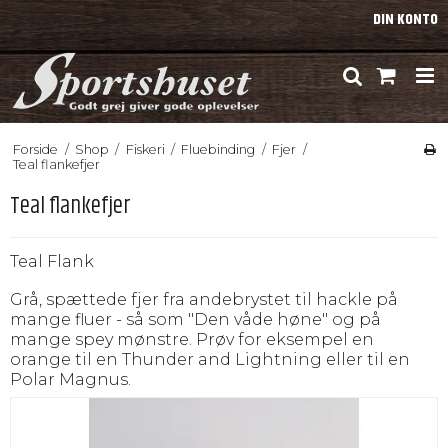
DIN KONTO
Forside
/
Shop
/
Fiskeri
/
Fluebinding
/
Fjer
/
Teal flankefjer
Teal flankefjer
Teal Flank
Grå, spættede fjer fra andebrystet til hackle på
mange fluer - så som "Den våde høne" og på
mange spey mønstre. Prøv for eksempel en
orange til en Thunder and Lightning eller til en
Polar Magnus.