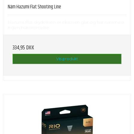
Nám Hazumi Flat Shooting Line
Hazumi Flat skydelinen er ekstrem glat og har nærmest
ingen hukommelse
334,95 DKK
Vis produkt