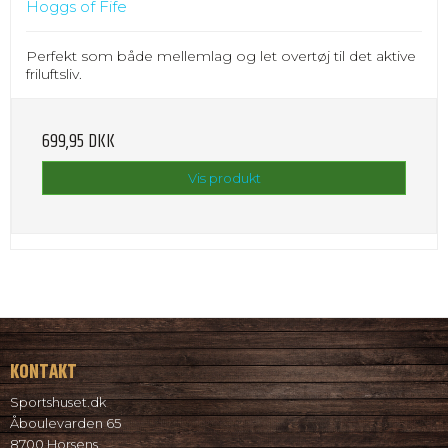
Hoggs of Fife
Perfekt som både mellemlag og let overtøj til det aktive
friluftsliv.
699,95 DKK
Vis produkt
KONTAKT
Sportshuset.dk
Åboulevarden 65
8700 Horsens