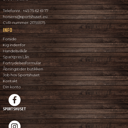
Telefonnr.
:
+45 75 62 61 77
horsens@sportshuset.eu
CVR-nummer
:
21755575
INFO
Forside
Kig indenfor
Handelsvilkår
SparXpres Lån
Fortrydelsesformular
Åbningstider butikken
Job hos Sportshuset
Kontakt
Din konto
SPORTSHUSET