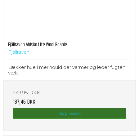
Fjällräven Abisko Lite Wool Beanie
Fjällräven
Lækker hue i merinould der varmer og leder fugten
væk
249,95 DKK
187,46 DKK
Vis produkt